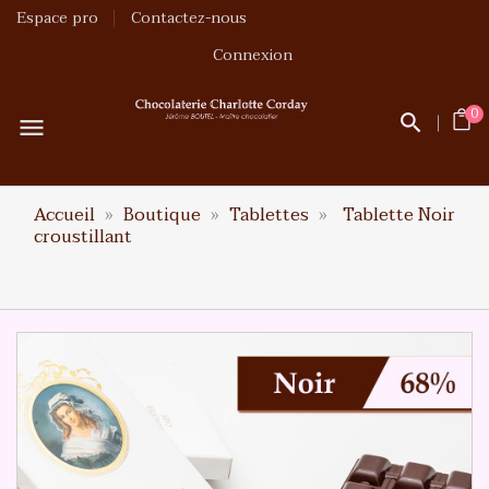
Espace pro
Contactez-nous
Connexion
0
menu
Accueil
Boutique
Tablettes
Tablette Noir
croustillant