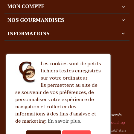
MON COMPTE
expand_more
NOS GOURMANDISES
expand_more
INFORMATIONS
expand_more
Les cookies sont de petits
fichiers textes enregistrés
sur votre ordinateur.
Ils permettent au site de
se souvenir de vos préférences, de
personnaliser votre expérience de
navigation et collecter des
informations à des fins d'analyse et
Copyright 2023
Chocolaterie Charlotte Corday
Tous droits réservés
de marketing.
En savoir plus.
Le site est développé par
Art-Culture-France
avec le logiciel
Prestashop
.
Toutes les images présentes sur ce site sont fournies à titre indicatif et ne