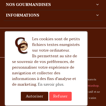
NOS GOURMANDISES
expand_more
INFORMATIONS
expand_more
Les cookies sont de petits
fichiers textes enregistrés
sur votre ordinateur.
Ils permettent au site de
se souvenir de vos préférences, de
personnaliser votre expérience de
navigation et collecter des
informations à des fins d'analyse et
Copyright 2023
Chocolaterie Charlotte Corday
Tous droits réservés
de marketing.
En savoir plus.
Le site est développé par
Art-Culture-France
avec le logiciel
Prestashop
.
Toutes les images présentes sur ce site sont fournies à titre indicatif et ne
Autoriser
Refuser
constituent pas une valeur contractuelle, le produit final peut varier.