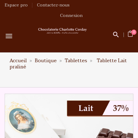
Espace pro
Contactez-nous
Connexion
0
menu
Accueil
Boutique
Tablettes
Tablette Lait
praliné