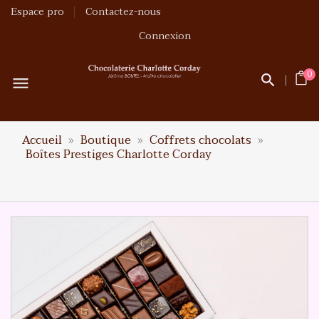
Espace pro
Contactez-nous
Connexion
0
menu
Accueil
Boutique
Coffrets chocolats
Boîtes Prestiges Charlotte Corday